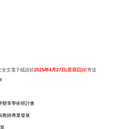
文全文電子檔請於
2025
年4月27日
(星期
日)
前
寄送
w
學變革學術研討會
與教師專業發展
單