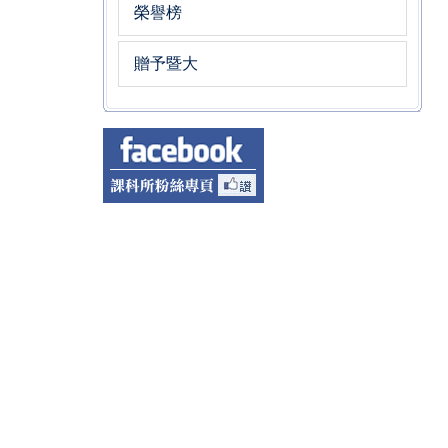
榮譽榜
贈予暨大