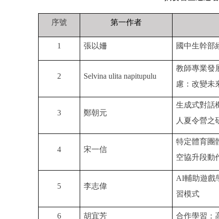
序號
第一作者
1
張以姍
國中生幹部
教師專業發
2
Selvina ulita napitupulu
慮：改變未
生成式對話
3
鄭朝元
人夏令營之
特定體育團
4
宋一信
空協升段動
AI
輔助遊戲
5
李志偉
習模式
6
胡宜芳
合作學習：