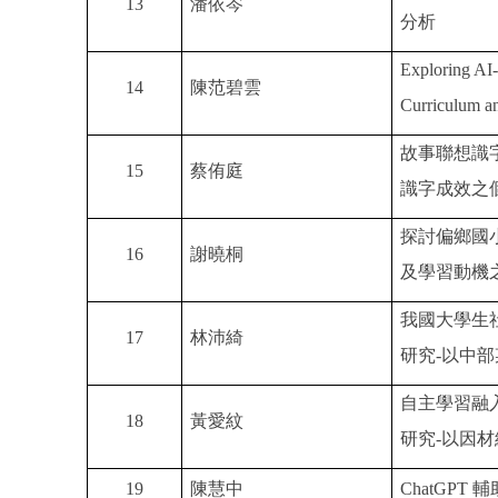
13
潘依岑
分析
Exploring AI-
14
陳范碧雲
Curriculum an
故事聯想識
15
蔡侑庭
識字成效之
探討偏鄉國
16
謝曉桐
及學習動機
我國大學生
17
林沛綺
研究
-
以中部
自主學習融
18
黃愛紋
研究
-
以因材
19
陳慧中
ChatGPT
輔