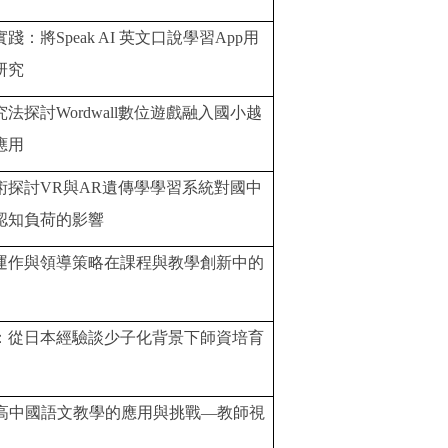
實踐：將
Speak AI
英文口說學習
App
用
研究
究法探討
Wordwall
數位遊戲融入國小越
應用
術探討
VR
與
AR
遺傳學學習系統對國中
認知負荷的影響
運作與領導策略在課程與教學創新中的
：從日本經驗談少子化背景下師資培育
高中國語文教學的應用與挑戰—教師視