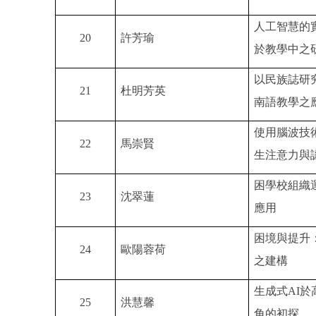
人工智慧的
20
許芳瑜
於教學中之
以民族誌研
21
杜明芳英
南語教學之
使用腦波技
22
馬崇賢
生注意力與
困學校組織
23
沈翠蓮
應用
困境與提升
24
歐陽蓉荷
之建構
生成式
AI
於
25
洪慧馨
角的初探