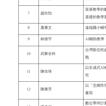
策展教學的
7
趙欣怡
基礎的教學
8
蕭雁文
遠端國小輔
9
林煥宇
AI
輔助教學
台灣新住民
10
武黎全科
戰
以生成式
AI
11
陳佳
琦
究
以「交織性
12
陳雅芳
書寫
數位學伴計