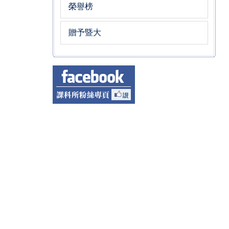
榮譽榜
贈予暨大